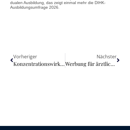
dualen Ausbildung, das zeigt einmal mehr die DIHK-
Ausbildungsumfrage 2026.
Vorheriger
Nächster
Konzentrationswirkung der Genehmigung zur Änderung von Windenergieanlagen auch bei eingeschränktem Prüfprogramm
Werbung für ärztliche Behandlungen mit medizinischem Cannabis verstößt gegen das Heilmittelwerberecht