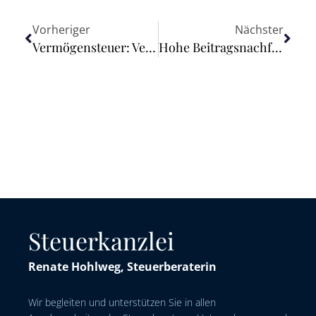
Vorheriger
Nächster
Vermögensteuer: Verfassungsrechtlich gut begründbar angesichts von großen finanziellen Aufgaben und hoher Ungleichheit
Hohe Beitragsnachforderung wegen Schwarzarbeit – Scheinselbstständige Bauarbeiter sind sozialversicherungspflichtig beschäftigt
Steuerkanzlei
Renate Hohlweg, Steuerberaterin
Wir begleiten und unterstützen Sie in allen