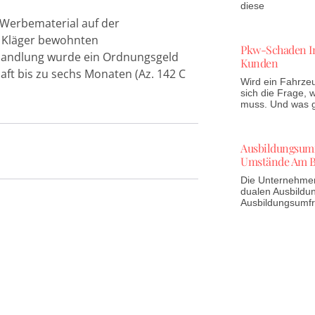
diese
erbematerial auf der
 Kläger bewohnten
Pkw-Schaden In
rhandlung wurde ein Ordnungsgeld
Kunden
ft bis zu sechs Monaten (Az. 142 C
Wird ein Fahrzeu
sich die Frage,
muss. Und was gi
Ausbildungsumfr
Umstände Am B
Die Unternehmen 
dualen Ausbildun
Ausbildungsumf