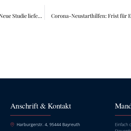
Gender Pay Gap, Arbeitszeiten, Führungspositionen: Neue Studie liefert geschlechtsspezifische Daten für viele Branchen
Corona-Neustarthilfen: Frist für
Anschrift & Kontakt
Mand
Harburgerstr. 4, 95444 Bayreuth
Einfach o
Steuerd