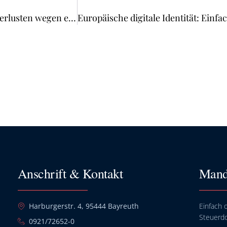
Höheres Elterngeld für Frauen nur bei Einkommensverlusten wegen einer schwangerschaftsbedingten Erkrankung
Anschrift & Kontakt
Mand
Harburgerstr. 4, 95444 Bayreuth
Einfach o
Steuerd
0921/72652-0