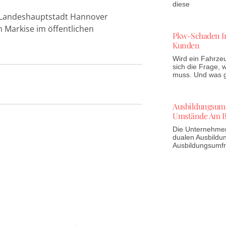
diese
e Landeshauptstadt Hannover
 Markise im öffentlichen
Pkw-Schaden In
Kunden
Wird ein Fahrzeu
sich die Frage,
muss. Und was gi
Ausbildungsumfr
Umstände Am B
Die Unternehmen 
dualen Ausbildun
Ausbildungsumf