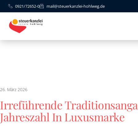
0921/72652-0
mail@steuerkanzlei-hohlweg.de
26. März 2026
Irreführende Traditionsang
Jahreszahl In Luxusmarke