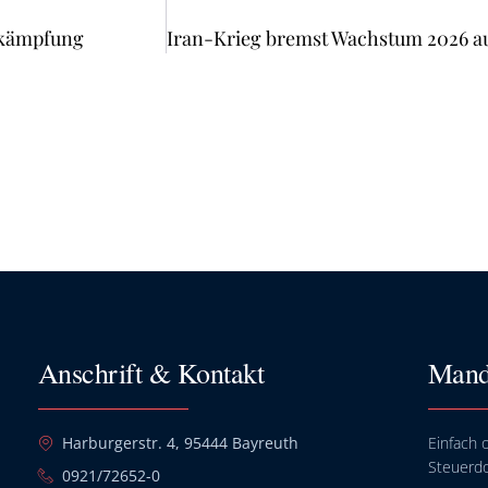
ekämpfung
Anschrift & Kontakt
Mand
Harburgerstr. 4, 95444 Bayreuth
Einfach o
Steuerd
0921/72652-0