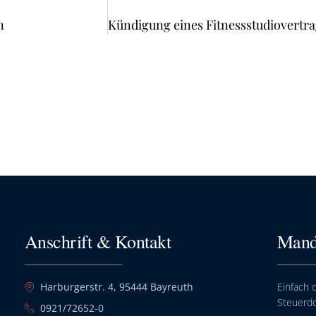
n
Anschrift & Kontakt
Mand
Harburgerstr. 4, 95444 Bayreuth
Einfach o
Steuerd
0921/72652-0