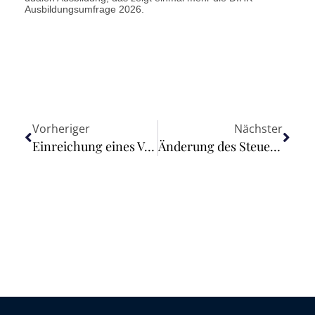
Ausbildungsumfrage 2026.
Vorheriger
Nächster
Einreichung eines Vorabentscheidungsersuchens beim EuGH hindert nicht an teilweiser Fortsetzung des Ausgangsverfahrens
Änderung des Steuerabkommens mit Lettland