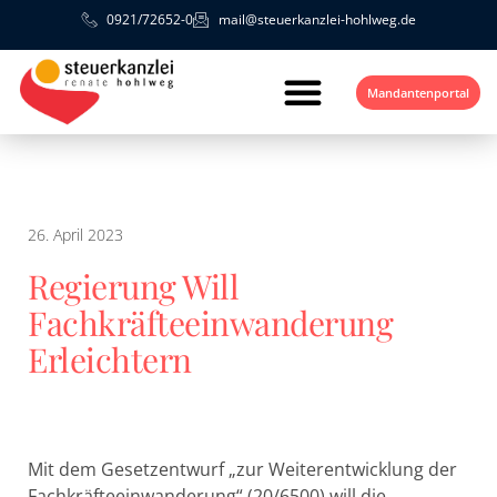
0921/72652-0
mail@steuerkanzlei-hohlweg.de
Mandantenportal
26. April 2023
Regierung Will
Fachkräfteeinwanderung
Erleichtern
Mit dem Gesetzentwurf „zur Weiterentwicklung der
Fachkräfteeinwanderung“ (20/6500) will die