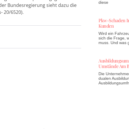
diese
er Bundesregierung sieht dazu die
- 20/6520).
Pkw-Schaden In
Kunden
Wird ein Fahrzeu
sich die Frage,
muss. Und was gi
Ausbildungsumfr
Umstände Am B
Die Unternehmen 
dualen Ausbildun
Ausbildungsumf