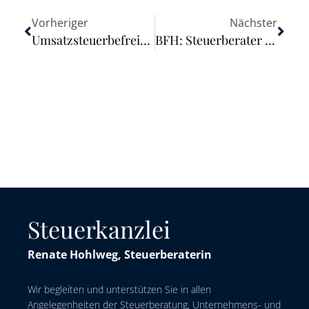
Vorheriger
Nächster
Umsatzsteuerbefreiung der Leistungen von Verfahrensbeiständen
BFH: Steuerberater sind seit dem 01.01.2023 zur aktiven Nutzung des besonderen elektronischen Steuerberaterpostfachs (beSt) verpflichtet
Steuerkanzlei
Renate Hohlweg, Steuerberaterin
Wir begleiten und unterstützen Sie in allen
Angelegenheiten der Steuerberatung, Unternehmens- und