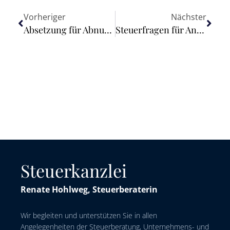
Vorheriger
Nächster
Absetzung für Abnutzung (AfA) von Gebäuden nach der kürzeren tatsächlichen Nutzungsdauer (§ 7 Absatz 4 Satz 2 EStG)
Steuerfragen für Anwältinnen und Anwälte: BRAK-Information ergänzt
Steuerkanzlei
Renate Hohlweg, Steuerberaterin
Wir begleiten und unterstützen Sie in allen
Angelegenheiten der Steuerberatung, Unternehmens- und