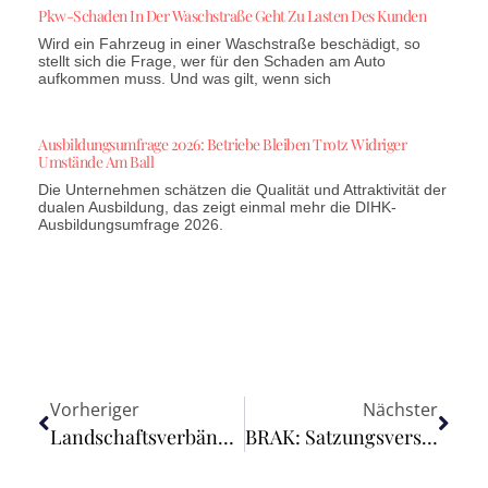
Pkw-Schaden In Der Waschstraße Geht Zu Lasten Des Kunden
Wird ein Fahrzeug in einer Waschstraße beschädigt, so
stellt sich die Frage, wer für den Schaden am Auto
aufkommen muss. Und was gilt, wenn sich
Ausbildungsumfrage 2026: Betriebe Bleiben Trotz Widriger
Umstände Am Ball
Die Unternehmen schätzen die Qualität und Attraktivität der
dualen Ausbildung, das zeigt einmal mehr die DIHK-
Ausbildungsumfrage 2026.
Vorheriger
Nächster
Landschaftsverbände für Finanzierung von Pädagogen in Intensivpflegeheimen für Kinder und Jugendliche zuständig
BRAK: Satzungsversammlung beschließt Regelungsmodell für Ausscheiden aus Sozietät