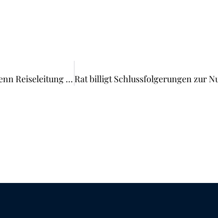
Deutschsprachige Reiseleitung: Kein Reisemangel, wenn Reiseleitung nur per WhatsApp zu erreichen