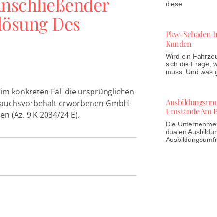
Anschließender
diese
lösung Des
Pkw-Schaden In
Kunden
Wird ein Fahrzeu
sich die Frage,
muss. Und was gi
 im konkreten Fall die ursprünglichen
Ausbildungsumfr
brauchsvorbehalt erworbenen GmbH-
Umstände Am B
n (Az. 9 K 2034/24 E).
Die Unternehmen 
dualen Ausbildun
Ausbildungsumf