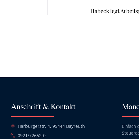
z
Habeck legt Arbeit
Anschrift & Kontakt
Mand
Harburgerstr. 4, 95444 Bayreuth
Einfach o
Steuerd
0921/72652-0