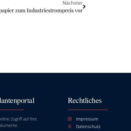
Nächster
spapier zum Industriestrompreis vor
antenportal
Rechtliches
nline Zugriff auf ihre
Impressum
okumente.
Datenschutz