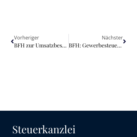
Vorheriger
Nächster
BFH zur Umsatzbesteuerung der Wärmeabgabe aus einer Biogas-Anlage
BFH: Gewerbesteuerrechtliche Hinzurechnung nach § 8 Nr. 4 GewStG bei sog. Drittanstellung von Geschäftsführern
Steuerkanzlei