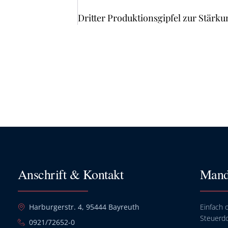
Anschrift & Kontakt
Mand
Harburgerstr. 4, 95444 Bayreuth
Einfach o
Steuerd
0921/72652-0