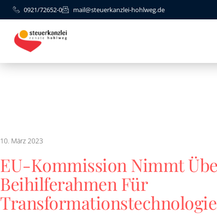
0921/72652-0
mail@steuerkanzlei-hohlweg.de
10. März 2023
EU-Kommission Nimmt Über
Beihilferahmen Für
Transformationstechnologi