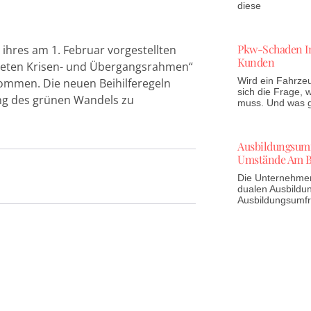
diese
Pkw-Schaden In
ihres am 1. Februar vorgestellten
Kunden
isteten Krisen- und Übergangsrahmen“
Wird ein Fahrzeu
ommen. Die neuen Beihilferegeln
sich die Frage,
ung des grünen Wandels zu
muss. Und was gi
Ausbildungsumfr
Umstände Am B
Die Unternehmen 
dualen Ausbildun
Ausbildungsumf