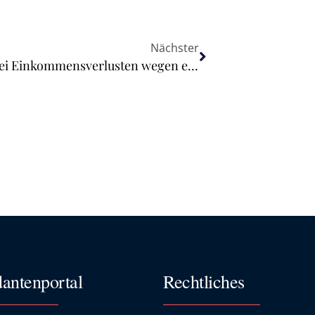
Nächster
Höheres Elterngeld für Frauen nur bei Einkommensverlusten wegen einer schwangerschaftsbedingten Erkrankung
antenportal
Rechtliches