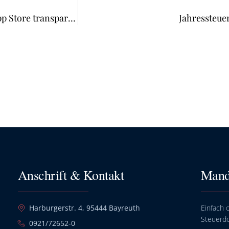
Apple muss fehlende Prüfung von Bewertungen im App Store transparent machen
Jahressteue
Anschrift & Kontakt
Mand
Harburgerstr. 4, 95444 Bayreuth
Einfach o
Steuerd
0921/72652-0