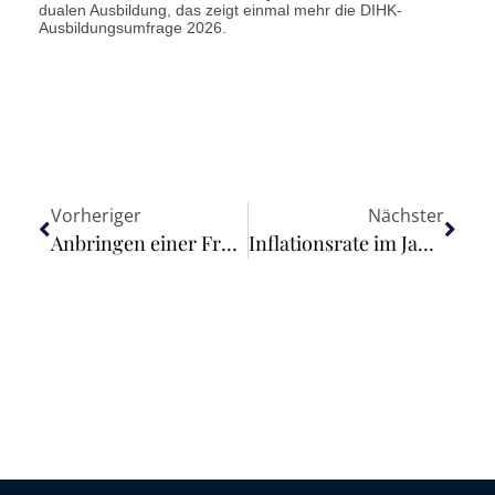
dualen Ausbildung, das zeigt einmal mehr die DIHK-
Ausbildungsumfrage 2026.
Vorheriger
Nächster
Anbringen einer Frostschutz-Abdeckung am Auto gehört nicht zum Arbeitsweg
Inflationsrate im Januar 2023 voraussichtlich +8,7 %