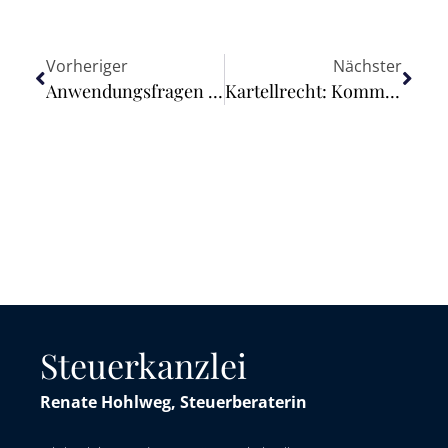
Vorheriger
Nächster
Anwendungsfragen des § 2b UStG in Zusammenhang mit dem Friedhofs- und Bestattungswesen
Kartellrecht: Kommission kündigt Leitlinien zu Behinderungsmissbrauch an und ändert Erläuterungen zu Durchsetzungsprioritäten
Steuerkanzlei
Renate Hohlweg, Steuerberaterin